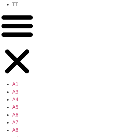
TT
A1
A3
A4
A5
A6
A7
A8