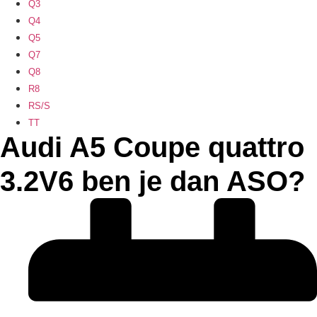
Q3
Q4
Q5
Q7
Q8
R8
RS/S
TT
Audi A5 Coupe quattro
3.2V6 ben je dan ASO?