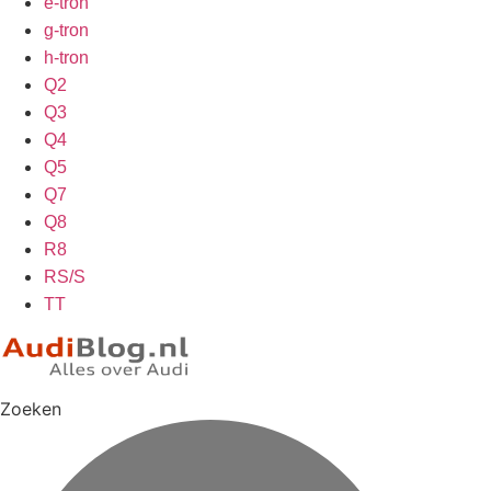
e-tron
g-tron
h-tron
Q2
Q3
Q4
Q5
Q7
Q8
R8
RS/S
TT
Zoeken