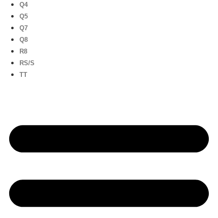
Q4
Q5
Q7
Q8
R8
RS/S
TT