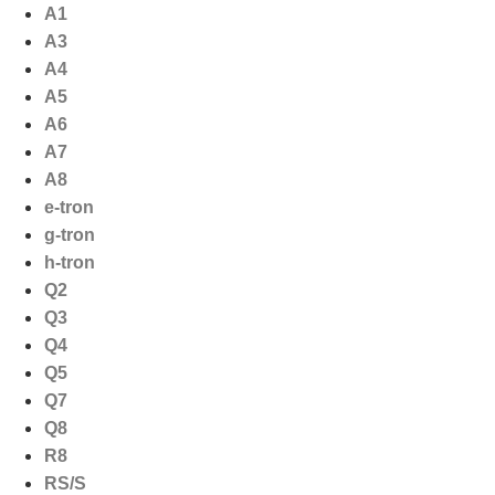
Ga
A1
naar
A3
de
A4
inhoud
A5
A6
A7
A8
e-tron
g-tron
h-tron
Q2
Q3
Q4
Q5
Q7
Q8
R8
RS/S