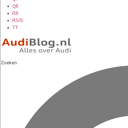
Q8
R8
RS/S
TT
Zoeken