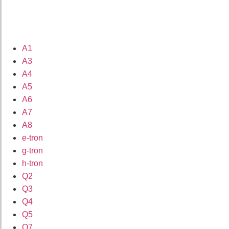
A1
A3
A4
A5
A6
A7
A8
e-tron
g-tron
h-tron
Q2
Q3
Q4
Q5
Q7