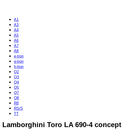
A1
A3
A4
A5
A6
A7
A8
e-tron
g-tron
h-tron
Q2
Q3
Q4
Q5
Q7
Q8
R8
RS/S
TT
Lamborghini Toro LA 690-4 concept