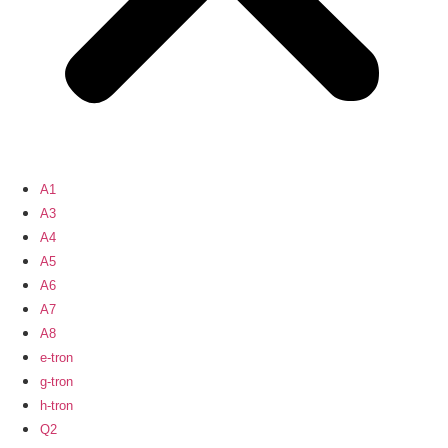
A1
A3
A4
A5
A6
A7
A8
e-tron
g-tron
h-tron
Q2