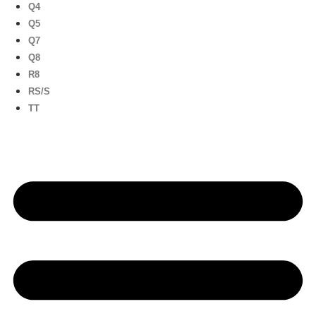
Q4
Q5
Q7
Q8
R8
RS/S
TT