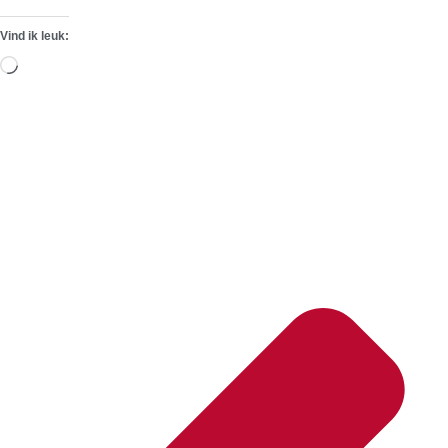
Vind ik leuk:
Aan
het
laden...