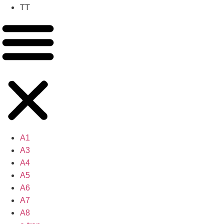
TT
A1
A3
A4
A5
A6
A7
A8