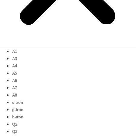
A1
A3
A4
A5
A6
A7
A8
e-tron
g-tron
h-tron
Q2
Q3