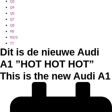
Q3
Q4
Q5
Q7
Q8
R8
RS/S
TT
Dit is de nieuwe Audi
A1 ”HOT HOT HOT”
This is the new Audi A1