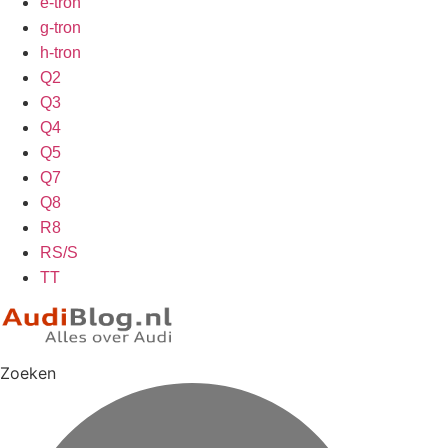
e-tron
g-tron
h-tron
Q2
Q3
Q4
Q5
Q7
Q8
R8
RS/S
TT
Zoeken