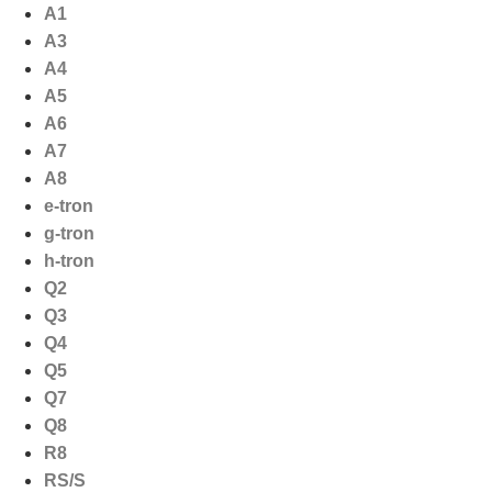
Ga
A1
naar
A3
de
A4
inhoud
A5
A6
A7
A8
e-tron
g-tron
h-tron
Q2
Q3
Q4
Q5
Q7
Q8
R8
RS/S