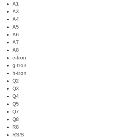
Ga
A1
naar
A3
de
A4
inhoud
A5
A6
A7
A8
e-tron
g-tron
h-tron
Q2
Q3
Q4
Q5
Q7
Q8
R8
RS/S