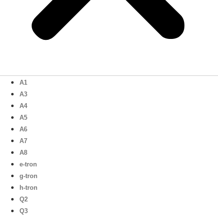
A1
A3
A4
A5
A6
A7
A8
e-tron
g-tron
h-tron
Q2
Q3