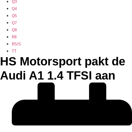
Q3
Q4
Q5
Q7
Q8
R8
RS/S
TT
HS Motorsport pakt de
Audi A1 1.4 TFSI aan