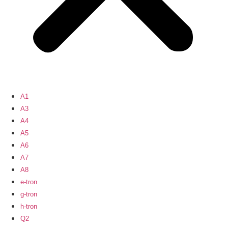
A1
A3
A4
A5
A6
A7
A8
e-tron
g-tron
h-tron
Q2