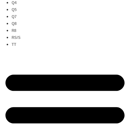
Q4
Q5
Q7
Q8
R8
RS/S
TT