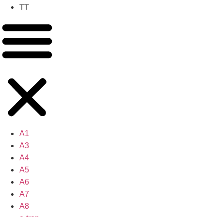
TT
A1
A3
A4
A5
A6
A7
A8