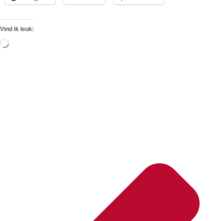
Vind ik leuk:
Aan
het
laden...