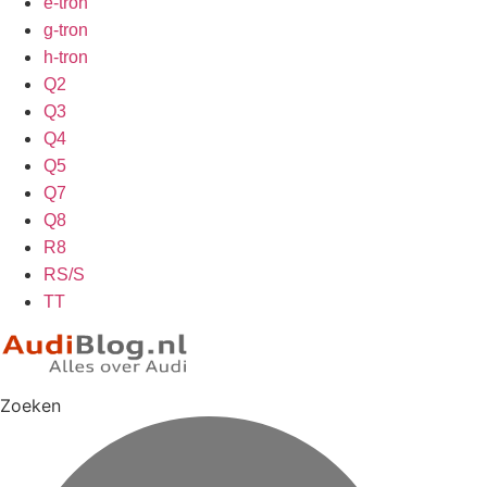
e-tron
g-tron
h-tron
Q2
Q3
Q4
Q5
Q7
Q8
R8
RS/S
TT
Zoeken