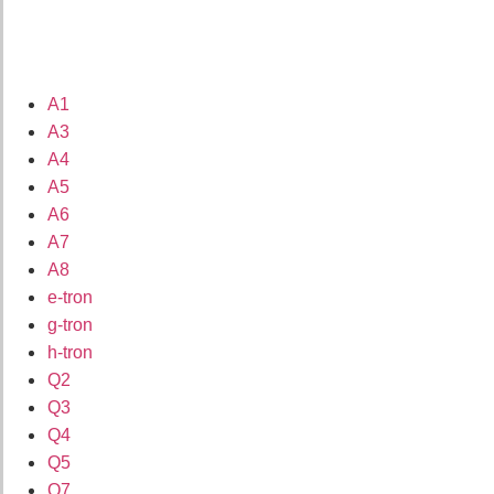
A1
A3
A4
A5
A6
A7
A8
e-tron
g-tron
h-tron
Q2
Q3
Q4
Q5
Q7