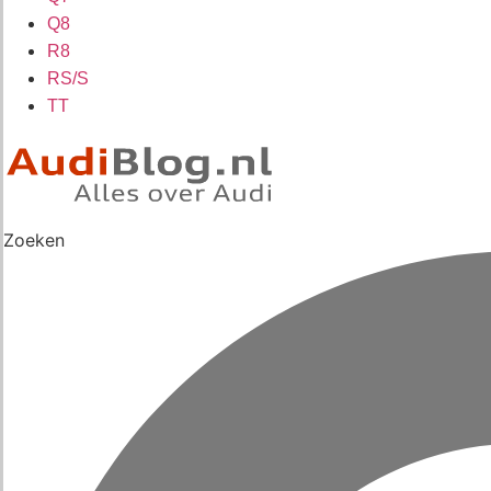
Q8
R8
RS/S
TT
Zoeken