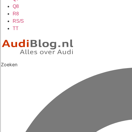
Q8
R8
RS/S
TT
Zoeken