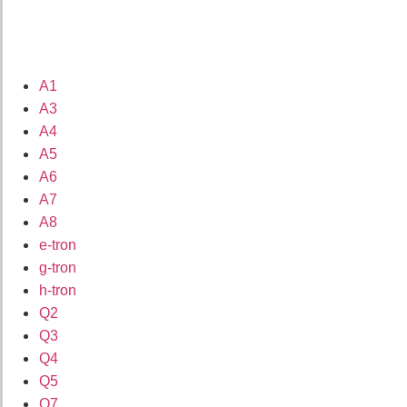
A1
A3
A4
A5
A6
A7
A8
e-tron
g-tron
h-tron
Q2
Q3
Q4
Q5
Q7