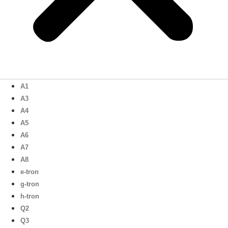
A1
A3
A4
A5
A6
A7
A8
e-tron
g-tron
h-tron
Q2
Q3