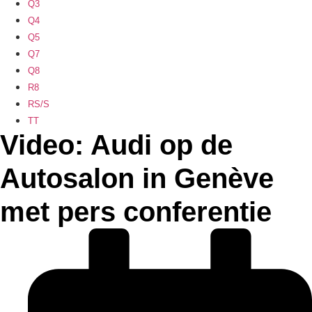
Q3
Q4
Q5
Q7
Q8
R8
RS/S
TT
Video: Audi op de
Autosalon in Genève
met pers conferentie