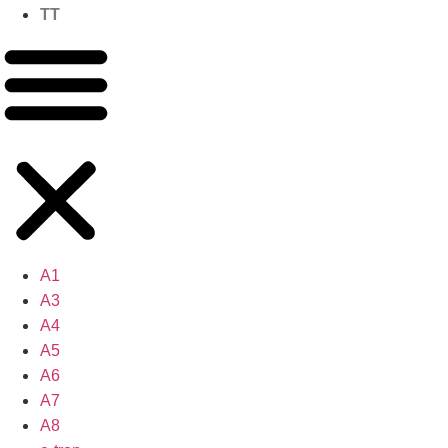
TT
A1
A3
A4
A5
A6
A7
A8