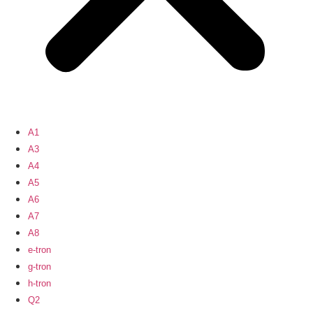
A1
A3
A4
A5
A6
A7
A8
e-tron
g-tron
h-tron
Q2