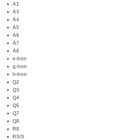
Ga
A1
naar
A3
de
A4
inhoud
A5
A6
A7
A8
e-tron
g-tron
h-tron
Q2
Q3
Q4
Q5
Q7
Q8
R8
RS/S