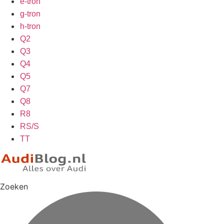
e-tron
g-tron
h-tron
Q2
Q3
Q4
Q5
Q7
Q8
R8
RS/S
TT
Zoeken