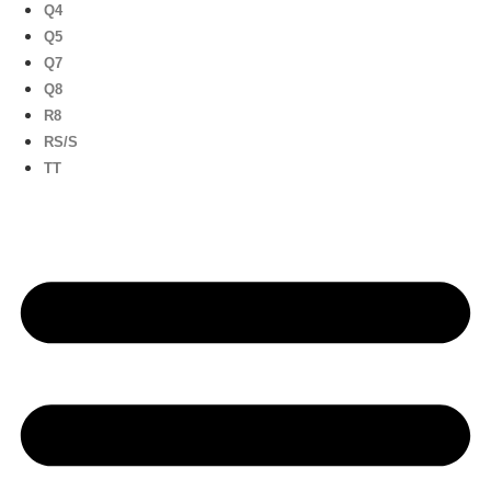
Q4
Q5
Q7
Q8
R8
RS/S
TT