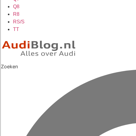
Q8
R8
RS/S
TT
Zoeken