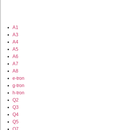
A1
A3
A4
A5
A6
A7
A8
e-tron
g-tron
h-tron
Q2
Q3
Q4
Q5
Q7