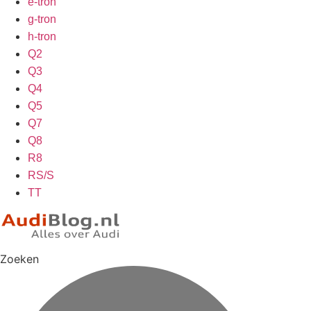
e-tron
g-tron
h-tron
Q2
Q3
Q4
Q5
Q7
Q8
R8
RS/S
TT
Zoeken