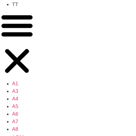
TT
A1
A3
A4
A5
A6
A7
A8