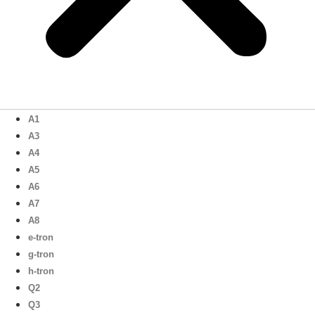
A1
A3
A4
A5
A6
A7
A8
e-tron
g-tron
h-tron
Q2
Q3