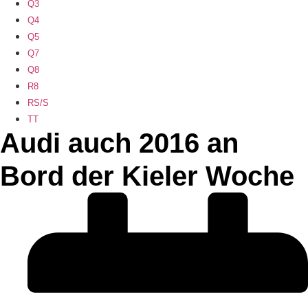
Q3
Q4
Q5
Q7
Q8
R8
RS/S
TT
Audi auch 2016 an
Bord der Kieler Woche