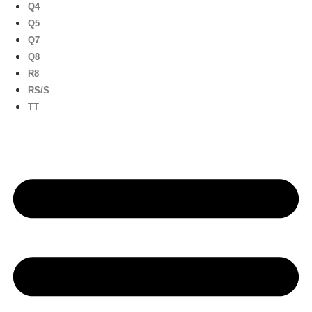
Q4
Q5
Q7
Q8
R8
RS/S
TT