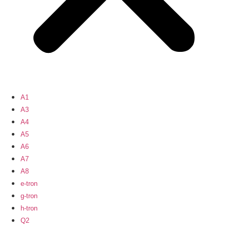
A1
A3
A4
A5
A6
A7
A8
e-tron
g-tron
h-tron
Q2