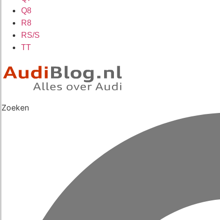
Q8
R8
RS/S
TT
Zoeken