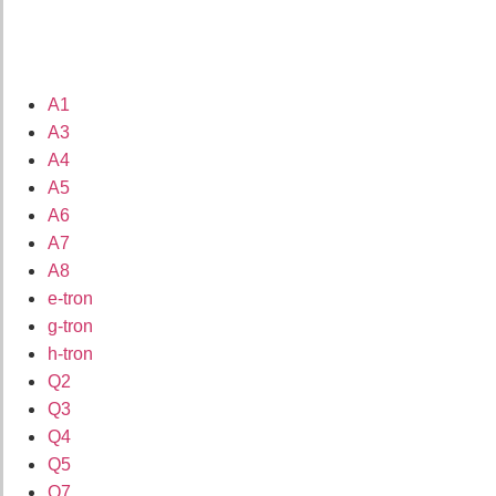
A1
A3
A4
A5
A6
A7
A8
e-tron
g-tron
h-tron
Q2
Q3
Q4
Q5
Q7