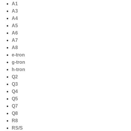
Ga
A1
naar
A3
de
A4
inhoud
A5
A6
A7
A8
e-tron
g-tron
h-tron
Q2
Q3
Q4
Q5
Q7
Q8
R8
RS/S