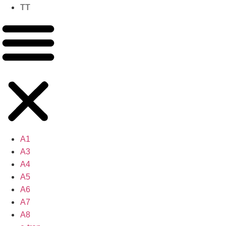
TT
A1
A3
A4
A5
A6
A7
A8