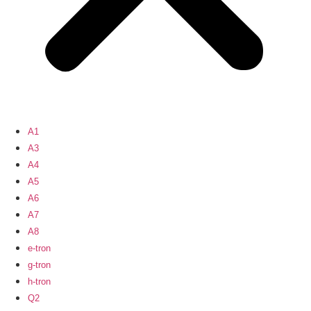
A1
A3
A4
A5
A6
A7
A8
e-tron
g-tron
h-tron
Q2