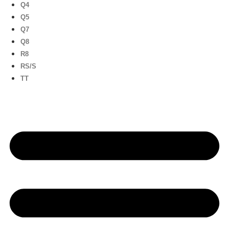
Q4
Q5
Q7
Q8
R8
RS/S
TT