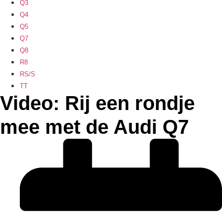
Q3
Q4
Q5
Q7
Q8
R8
RS/S
TT
Video: Rij een rondje
mee met de Audi Q7