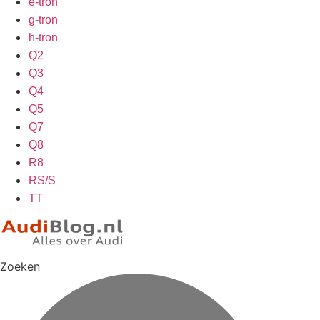
e-tron
g-tron
h-tron
Q2
Q3
Q4
Q5
Q7
Q8
R8
RS/S
TT
Zoeken