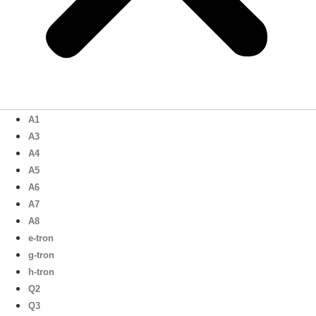
A1
A3
A4
A5
A6
A7
A8
e-tron
g-tron
h-tron
Q2
Q3