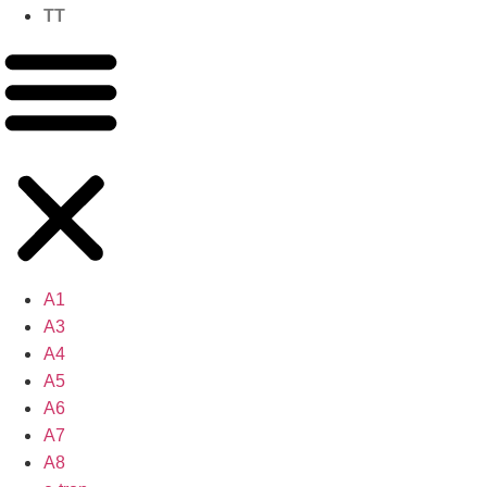
TT
A1
A3
A4
A5
A6
A7
A8