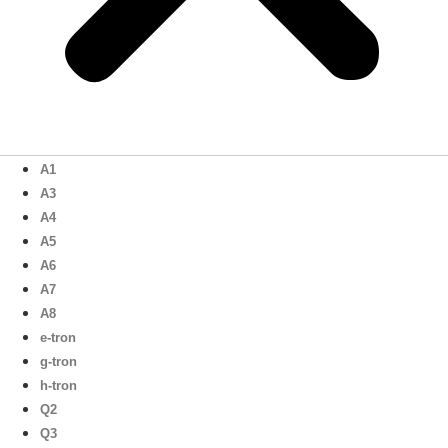
A1
A3
A4
A5
A6
A7
A8
e-tron
g-tron
h-tron
Q2
Q3