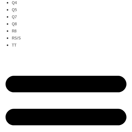
Q4
Q5
Q7
Q8
R8
RS/S
TT