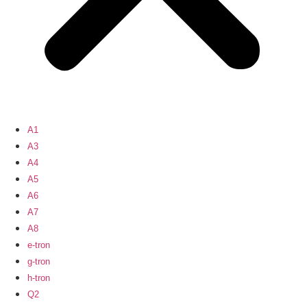
A1
A3
A4
A5
A6
A7
A8
e-tron
g-tron
h-tron
Q2