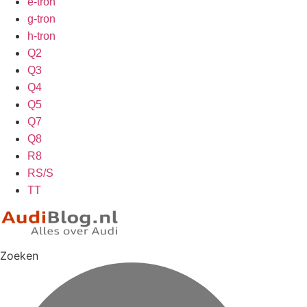
e-tron
g-tron
h-tron
Q2
Q3
Q4
Q5
Q7
Q8
R8
RS/S
TT
Zoeken