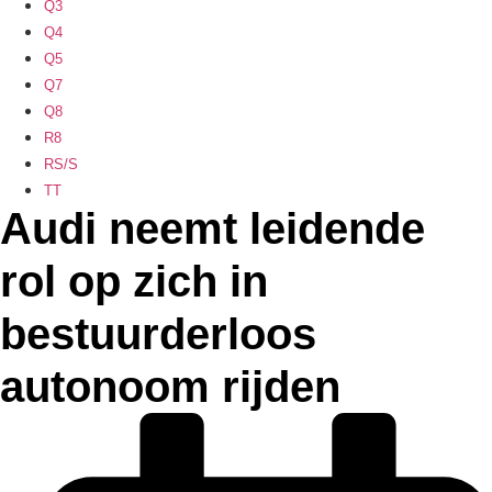
Q3
Q4
Q5
Q7
Q8
R8
RS/S
TT
Audi neemt leidende
rol op zich in
bestuurderloos
autonoom rijden