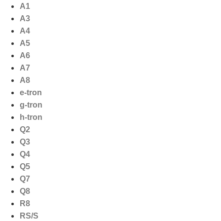
Ga
A1
naar
A3
de
A4
inhoud
A5
A6
A7
A8
e-tron
g-tron
h-tron
Q2
Q3
Q4
Q5
Q7
Q8
R8
RS/S