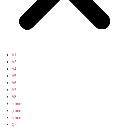
A1
A3
A4
A5
A6
A7
A8
e-tron
g-tron
h-tron
Q2