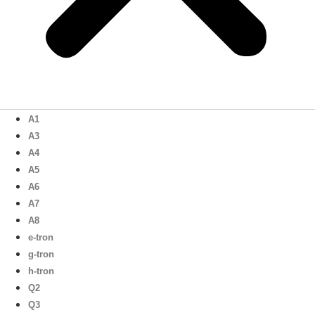
A1
A3
A4
A5
A6
A7
A8
e-tron
g-tron
h-tron
Q2
Q3