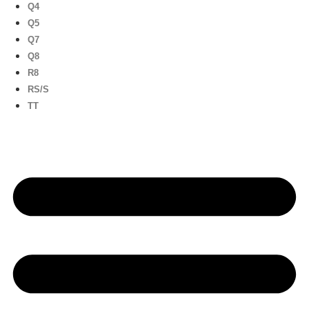
Q4
Q5
Q7
Q8
R8
RS/S
TT