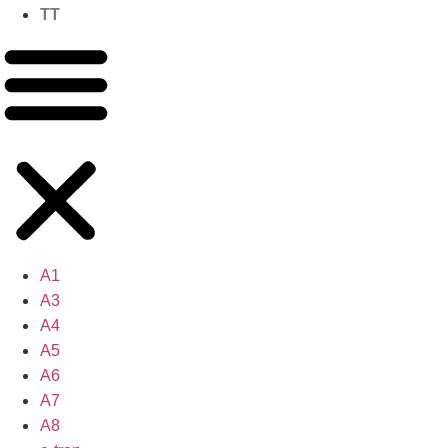
TT
A1
A3
A4
A5
A6
A7
A8