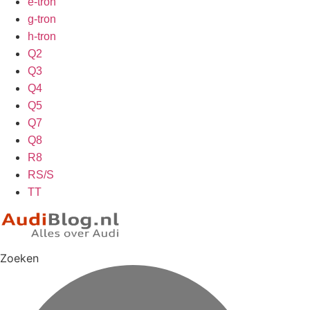
e-tron
g-tron
h-tron
Q2
Q3
Q4
Q5
Q7
Q8
R8
RS/S
TT
Zoeken