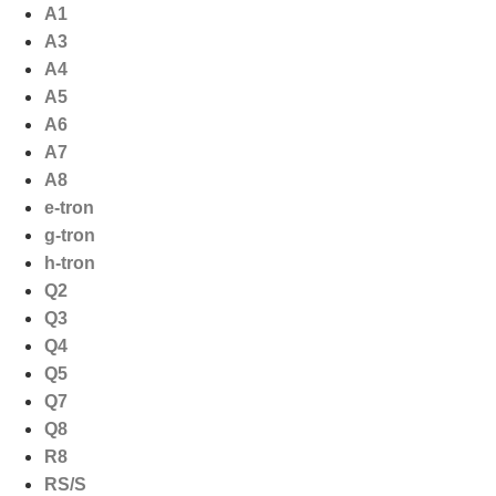
Ga
A1
naar
A3
de
A4
inhoud
A5
A6
A7
A8
e-tron
g-tron
h-tron
Q2
Q3
Q4
Q5
Q7
Q8
R8
RS/S