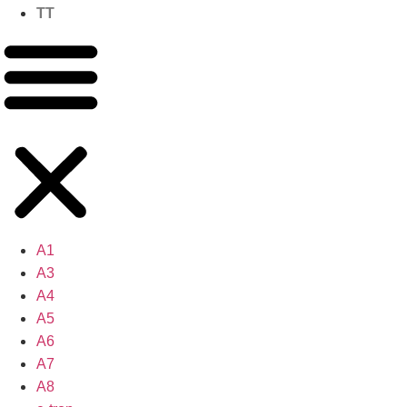
TT
A1
A3
A4
A5
A6
A7
A8