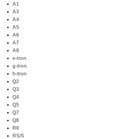
Ga
A1
naar
A3
de
A4
inhoud
A5
A6
A7
A8
e-tron
g-tron
h-tron
Q2
Q3
Q4
Q5
Q7
Q8
R8
RS/S