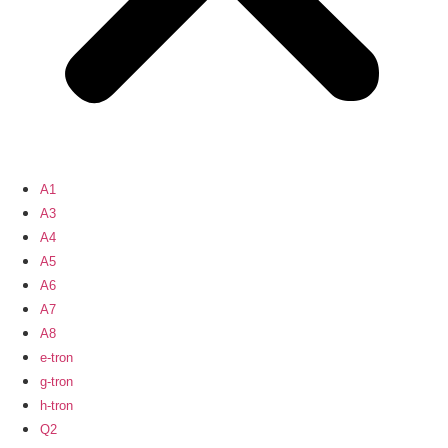
A1
A3
A4
A5
A6
A7
A8
e-tron
g-tron
h-tron
Q2