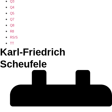
Q3
Q4
Q5
Q7
Q8
R8
RS/S
TT
Karl-Friedrich
Scheufele