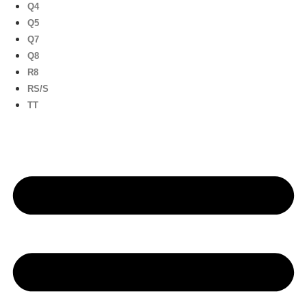
Q4
Q5
Q7
Q8
R8
RS/S
TT