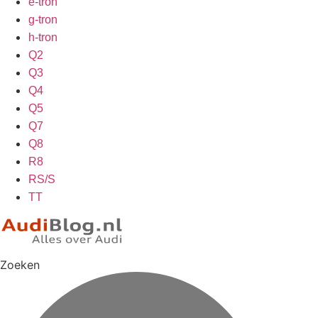
e-tron
g-tron
h-tron
Q2
Q3
Q4
Q5
Q7
Q8
R8
RS/S
TT
Zoeken