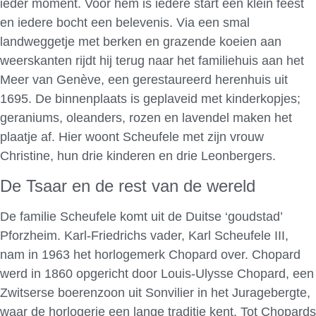
ieder moment. Voor hem is iedere start een klein feest
en iedere bocht een belevenis. Via een smal
landweggetje met berken en grazende koeien aan
weerskanten rijdt hij terug naar het familiehuis aan het
Meer van Genève, een gerestaureerd herenhuis uit
1695. De binnenplaats is geplaveid met kinderkopjes;
geraniums, oleanders, rozen en lavendel maken het
plaatje af. Hier woont Scheufele met zijn vrouw
Christine, hun drie kinderen en drie Leonbergers.
De Tsaar en de rest van de wereld
De familie Scheufele komt uit de Duitse ‘goudstad’
Pforzheim. Karl-Friedrichs vader, Karl Scheufele III,
nam in 1963 het horlogemerk Chopard over. Chopard
werd in 1860 opgericht door Louis-Ulysse Chopard, een
Zwitserse boerenzoon uit Sonvilier in het Juragebergte,
waar de horlogerie een lange traditie kent. Tot Chopards