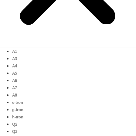
A1
A3
A4
A5
A6
A7
A8
e-tron
g-tron
h-tron
Q2
Q3