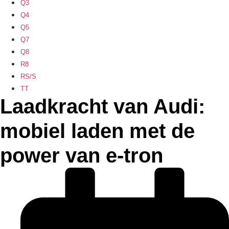
Q3
Q4
Q5
Q7
Q8
R8
RS/S
TT
Laadkracht van Audi:
mobiel laden met de
power van e-tron