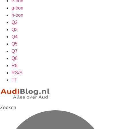
e-tron
g-tron
h-tron
Q2
Q3
Q4
Q5
Q7
Q8
R8
RS/S
TT
Zoeken