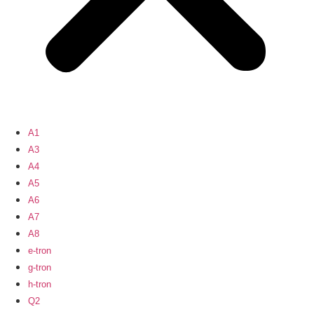
A1
A3
A4
A5
A6
A7
A8
e-tron
g-tron
h-tron
Q2