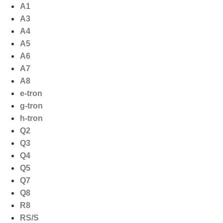
Ga
A1
naar
A3
de
A4
inhoud
A5
A6
A7
A8
e-tron
g-tron
h-tron
Q2
Q3
Q4
Q5
Q7
Q8
R8
RS/S