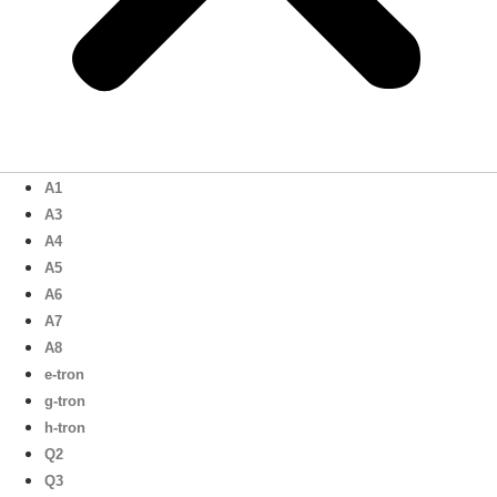
A1
A3
A4
A5
A6
A7
A8
e-tron
g-tron
h-tron
Q2
Q3