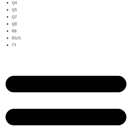
Q4
Q5
Q7
Q8
R8
RS/S
TT