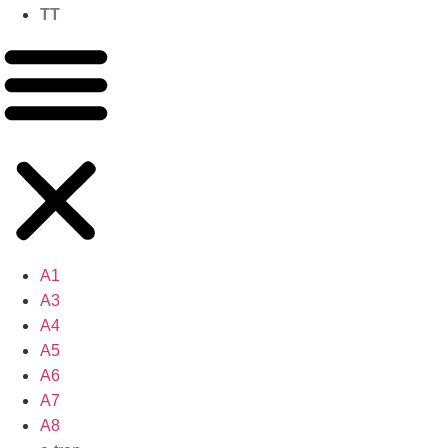
TT
A1
A3
A4
A5
A6
A7
A8