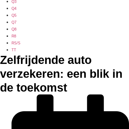
Q3
Q4
Q5
Q7
Q8
R8
RS/S
TT
Zelfrijdende auto
verzekeren: een blik in
de toekomst