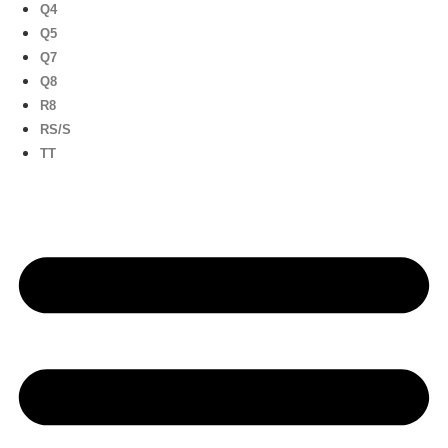
Q4
Q5
Q7
Q8
R8
RS/S
TT