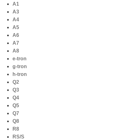
Ga
A1
naar
A3
de
A4
inhoud
A5
A6
A7
A8
e-tron
g-tron
h-tron
Q2
Q3
Q4
Q5
Q7
Q8
R8
RS/S