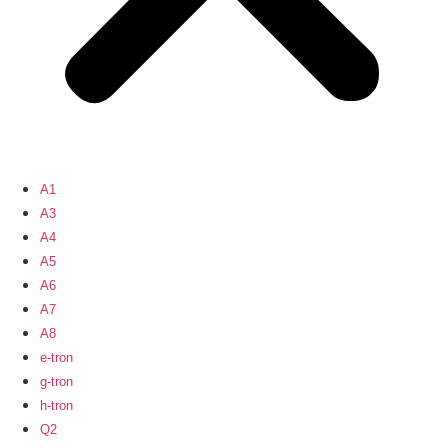
A1
A3
A4
A5
A6
A7
A8
e-tron
g-tron
h-tron
Q2