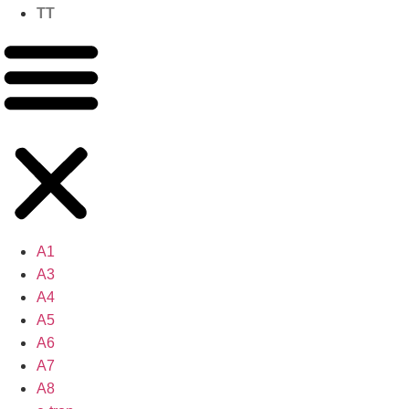
TT
A1
A3
A4
A5
A6
A7
A8