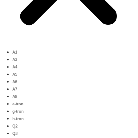
A1
A3
A4
A5
A6
A7
A8
e-tron
g-tron
h-tron
Q2
Q3