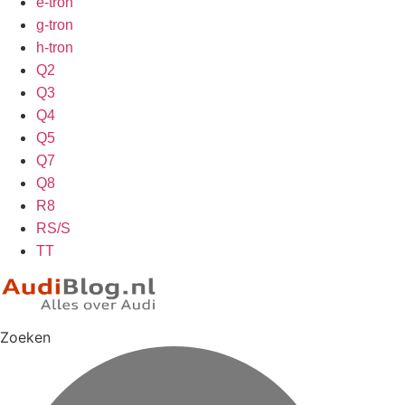
e-tron
g-tron
h-tron
Q2
Q3
Q4
Q5
Q7
Q8
R8
RS/S
TT
Zoeken