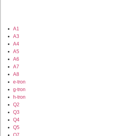
A1
A3
A4
A5
A6
A7
A8
e-tron
g-tron
h-tron
Q2
Q3
Q4
Q5
Q7