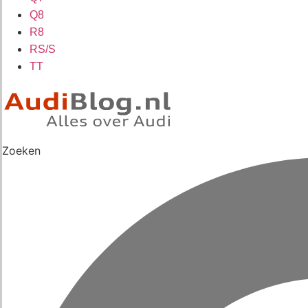
Q8
R8
RS/S
TT
Zoeken