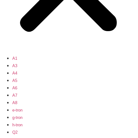
A1
A3
A4
A5
A6
A7
A8
e-tron
g-tron
h-tron
Q2