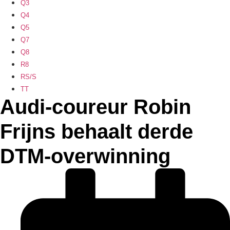
Q3
Q4
Q5
Q7
Q8
R8
RS/S
TT
Audi-coureur Robin
Frijns behaalt derde
DTM-overwinning