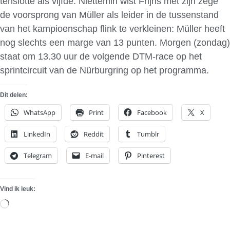
tenslotte als vijfde. Niettemin wist Frijns met zijn zege
de voorsprong van Müller als leider in de tussenstand
van het kampioenschap flink te verkleinen: Müller heeft
nog slechts een marge van 13 punten. Morgen (zondag)
staat om 13.30 uur de volgende DTM-race op het
sprintcircuit van de Nürburgring op het programma.
Dit delen:
WhatsApp
Print
Facebook
X
LinkedIn
Reddit
Tumblr
Telegram
E-mail
Pinterest
Vind ik leuk:
Aan
het