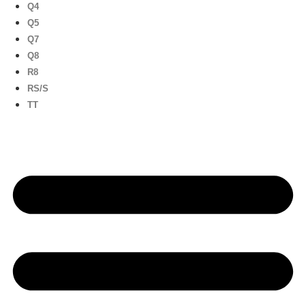
Q4
Q5
Q7
Q8
R8
RS/S
TT