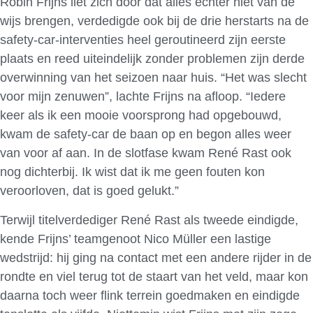
Robin Frijns liet zich door dat alles echter niet van de
wijs brengen, verdedigde ook bij de drie herstarts na de
safety-car-interventies heel geroutineerd zijn eerste
plaats en reed uiteindelijk zonder problemen zijn derde
overwinning van het seizoen naar huis. “Het was slecht
voor mijn zenuwen”, lachte Frijns na afloop. “Iedere
keer als ik een mooie voorsprong had opgebouwd,
kwam de safety-car de baan op en begon alles weer
van voor af aan. In de slotfase kwam René Rast ook
nog dichterbij. Ik wist dat ik me geen fouten kon
veroorloven, dat is goed gelukt.”
Terwijl titelverdediger René Rast als tweede eindigde,
kende Frijns’ teamgenoot Nico Müller een lastige
wedstrijd: hij ging na contact met een andere rijder in de
rondte en viel terug tot de staart van het veld, maar kon
daarna toch weer flink terrein goedmaken en eindigde