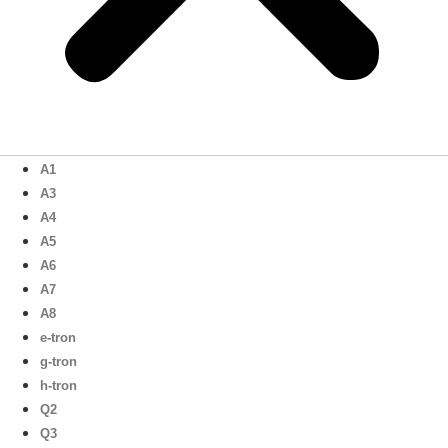
A1
A3
A4
A5
A6
A7
A8
e-tron
g-tron
h-tron
Q2
Q3