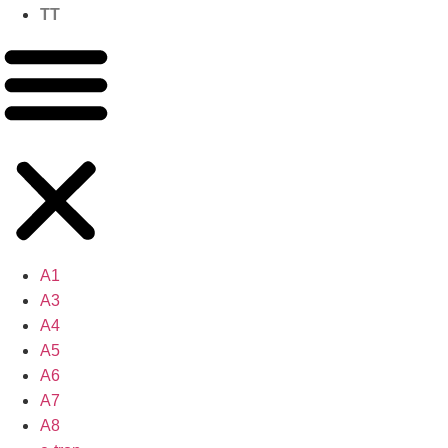
TT
A1
A3
A4
A5
A6
A7
A8