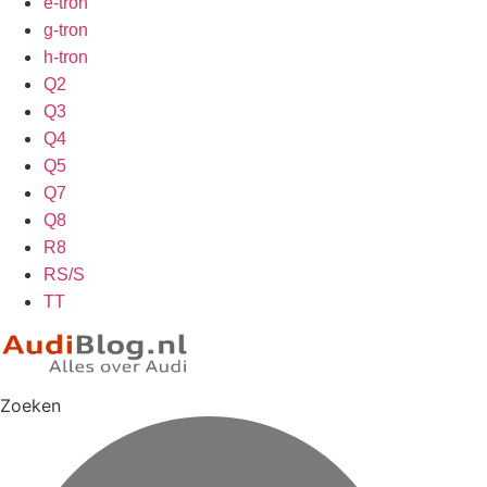
e-tron
g-tron
h-tron
Q2
Q3
Q4
Q5
Q7
Q8
R8
RS/S
TT
Zoeken