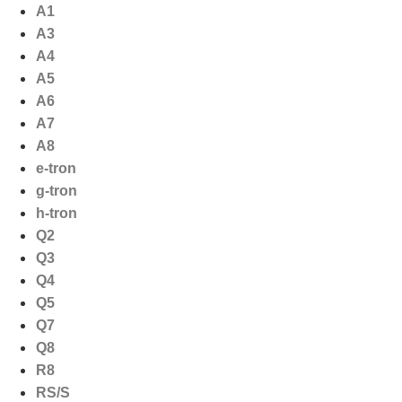
Ga
A1
naar
A3
de
A4
inhoud
A5
A6
A7
A8
e-tron
g-tron
h-tron
Q2
Q3
Q4
Q5
Q7
Q8
R8
RS/S