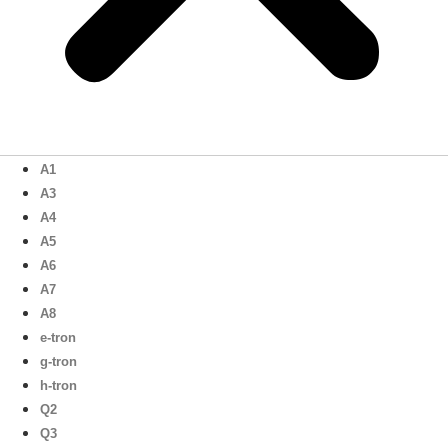
A1
A3
A4
A5
A6
A7
A8
e-tron
g-tron
h-tron
Q2
Q3