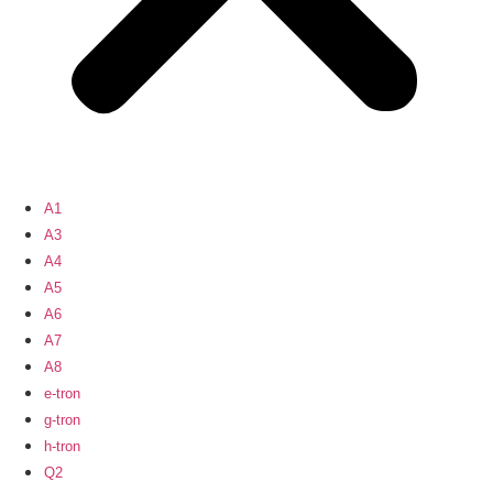
A1
A3
A4
A5
A6
A7
A8
e-tron
g-tron
h-tron
Q2