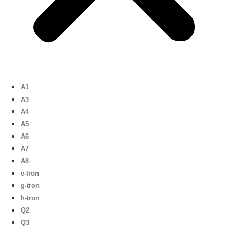
A1
A3
A4
A5
A6
A7
A8
e-tron
g-tron
h-tron
Q2
Q3