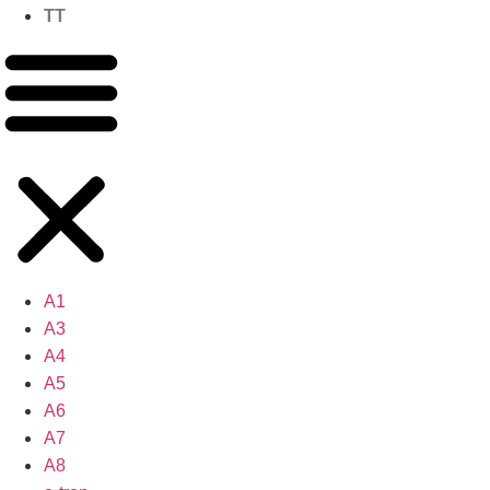
TT
A1
A3
A4
A5
A6
A7
A8