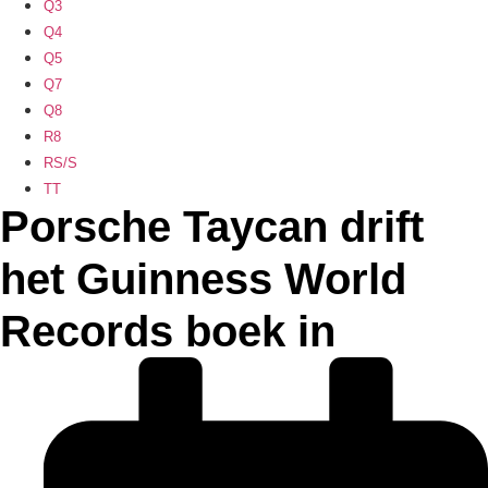
Q3
Q4
Q5
Q7
Q8
R8
RS/S
TT
Porsche Taycan drift
het Guinness World
Records boek in