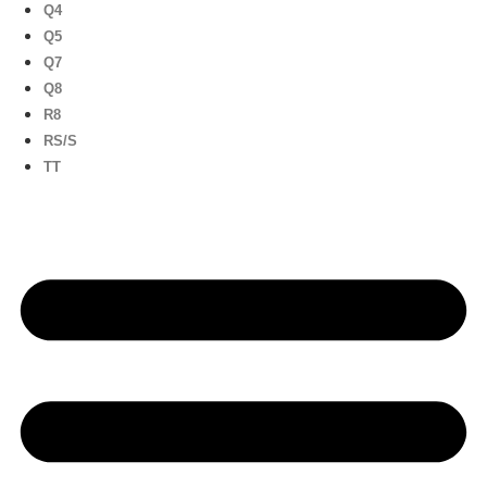
Q4
Q5
Q7
Q8
R8
RS/S
TT