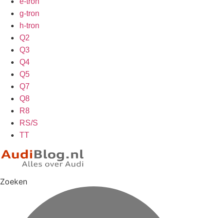
e-tron
g-tron
h-tron
Q2
Q3
Q4
Q5
Q7
Q8
R8
RS/S
TT
Zoeken