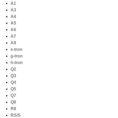
Ga
A1
naar
A3
de
A4
inhoud
A5
A6
A7
A8
e-tron
g-tron
h-tron
Q2
Q3
Q4
Q5
Q7
Q8
R8
RS/S