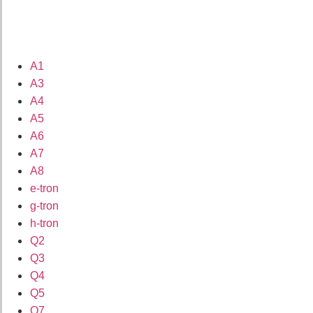
A1
A3
A4
A5
A6
A7
A8
e-tron
g-tron
h-tron
Q2
Q3
Q4
Q5
Q7