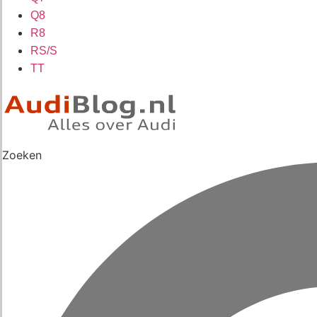
Q8
R8
RS/S
TT
Zoeken