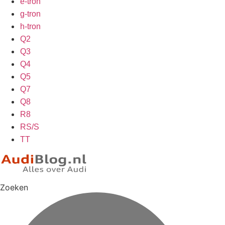
e-tron
g-tron
h-tron
Q2
Q3
Q4
Q5
Q7
Q8
R8
RS/S
TT
Zoeken