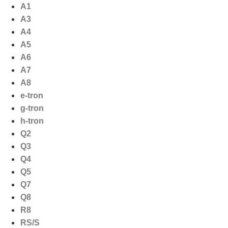
Ga
A1
naar
A3
de
A4
inhoud
A5
A6
A7
A8
e-tron
g-tron
h-tron
Q2
Q3
Q4
Q5
Q7
Q8
R8
RS/S