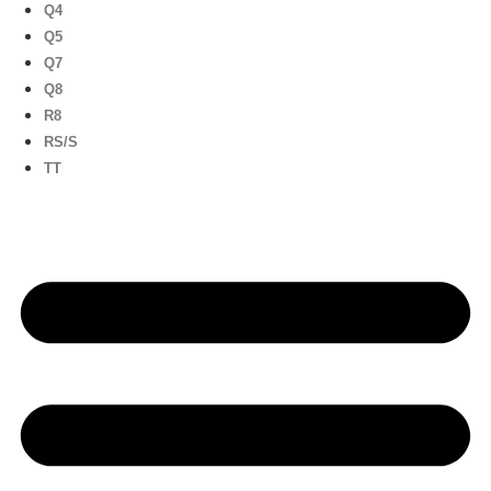
Q4
Q5
Q7
Q8
R8
RS/S
TT