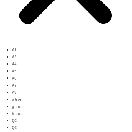
A1
A3
A4
A5
A6
A7
A8
e-tron
g-tron
h-tron
Q2
Q3