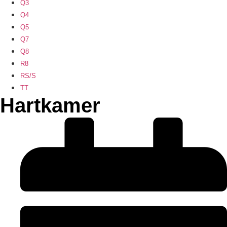
Q3
Q4
Q5
Q7
Q8
R8
RS/S
TT
Hartkamer