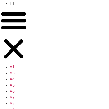
TT
A1
A3
A4
A5
A6
A7
A8