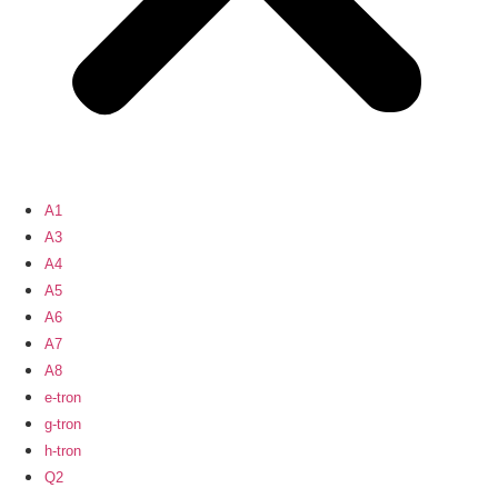
A1
A3
A4
A5
A6
A7
A8
e-tron
g-tron
h-tron
Q2