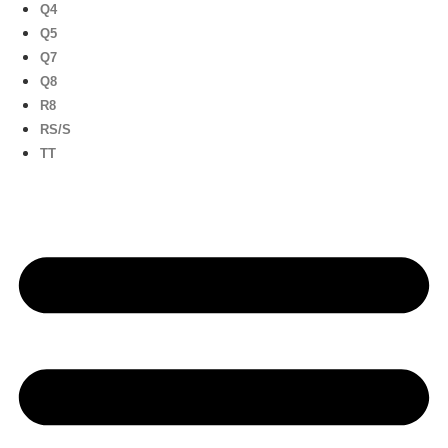
Q4
Q5
Q7
Q8
R8
RS/S
TT