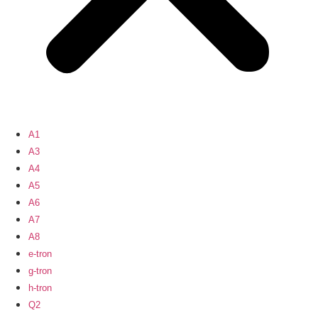
A1
A3
A4
A5
A6
A7
A8
e-tron
g-tron
h-tron
Q2