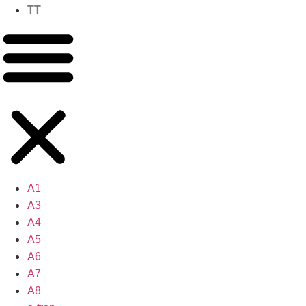
TT
A1
A3
A4
A5
A6
A7
A8