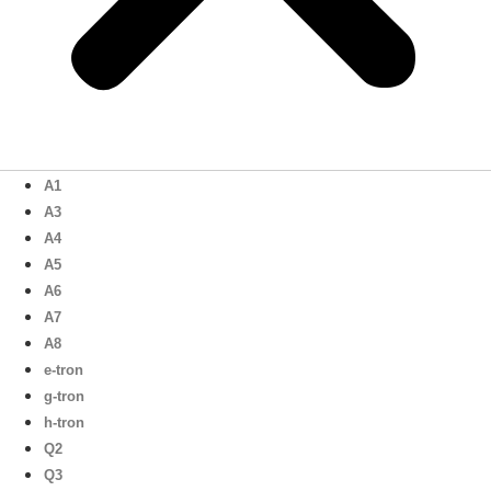
A1
A3
A4
A5
A6
A7
A8
e-tron
g-tron
h-tron
Q2
Q3