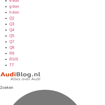
e-tron
g-tron
h-tron
Q2
Q3
Q4
Q5
Q7
Q8
R8
RS/S
TT
Zoeken