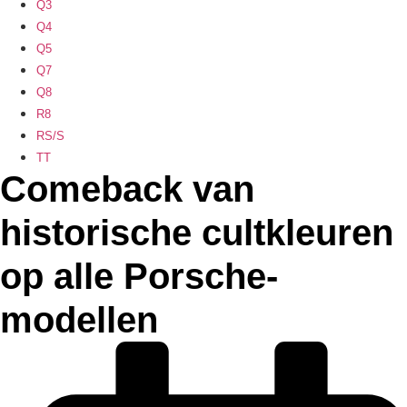
Q3
Q4
Q5
Q7
Q8
R8
RS/S
TT
Comeback van
historische cultkleuren
op alle Porsche-
modellen