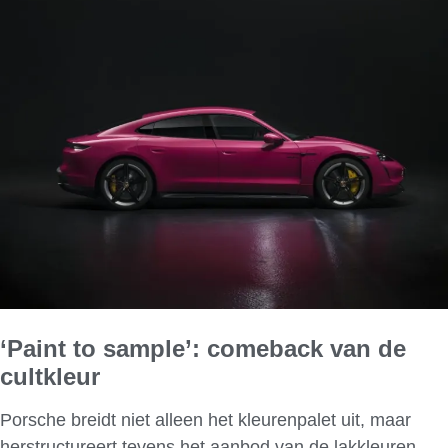
‘Paint to sample’: comeback van de
cultkleur
Porsche breidt niet alleen het kleurenpalet uit, maar
herstructureert tevens het aanbod van de lakkleuren.