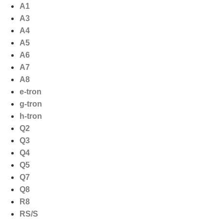
Ga
A1
naar
A3
de
A4
inhoud
A5
A6
A7
A8
e-tron
g-tron
h-tron
Q2
Q3
Q4
Q5
Q7
Q8
R8
RS/S