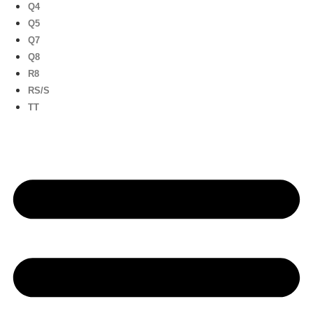
Q4
Q5
Q7
Q8
R8
RS/S
TT