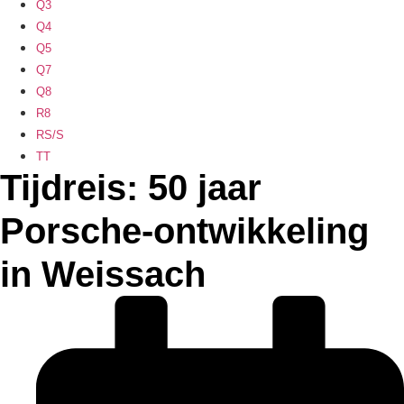
Q3
Q4
Q5
Q7
Q8
R8
RS/S
TT
Tijdreis: 50 jaar
Porsche-ontwikkeling
in Weissach