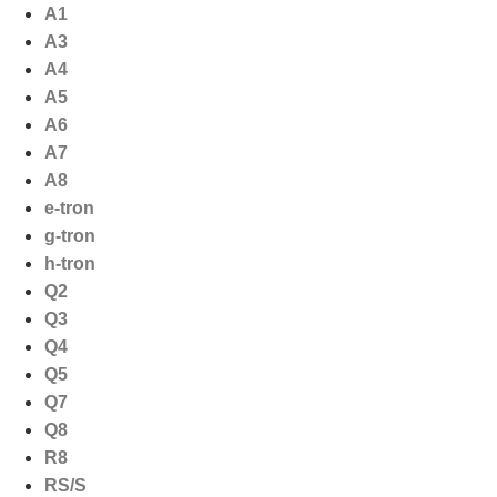
Ga
A1
naar
A3
de
A4
inhoud
A5
A6
A7
A8
e-tron
g-tron
h-tron
Q2
Q3
Q4
Q5
Q7
Q8
R8
RS/S