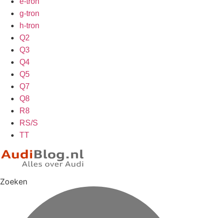
e-tron
g-tron
h-tron
Q2
Q3
Q4
Q5
Q7
Q8
R8
RS/S
TT
Zoeken