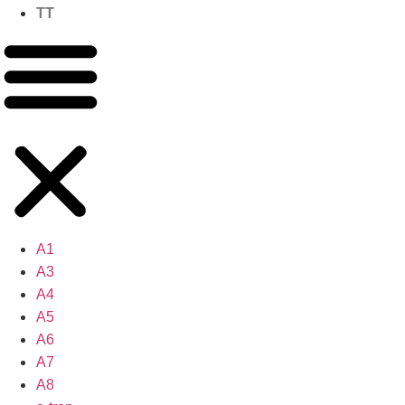
TT
A1
A3
A4
A5
A6
A7
A8