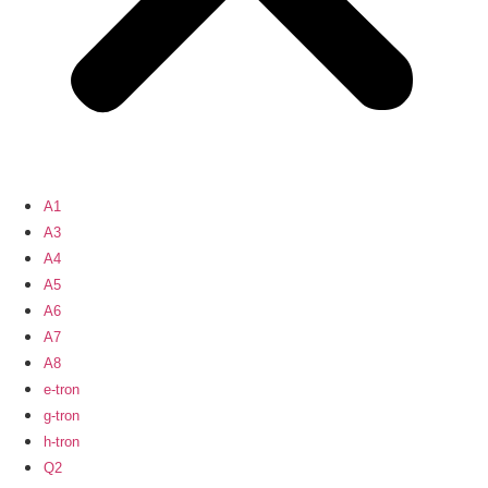
A1
A3
A4
A5
A6
A7
A8
e-tron
g-tron
h-tron
Q2