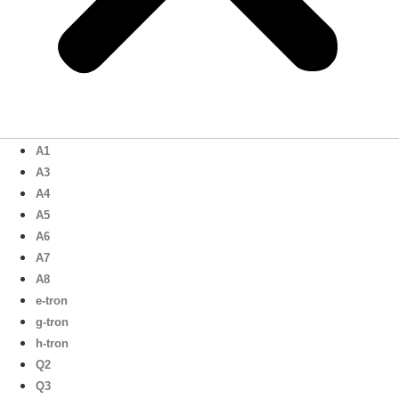
A1
A3
A4
A5
A6
A7
A8
e-tron
g-tron
h-tron
Q2
Q3