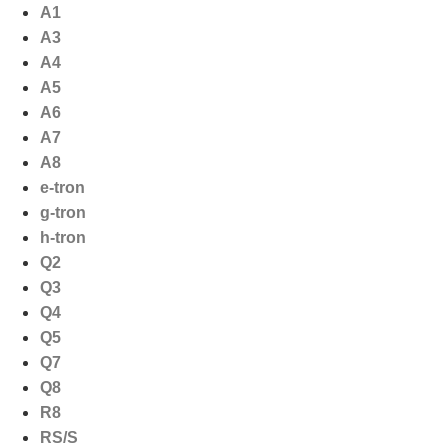
Ga
A1
naar
A3
de
A4
inhoud
A5
A6
A7
A8
e-tron
g-tron
h-tron
Q2
Q3
Q4
Q5
Q7
Q8
R8
RS/S