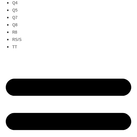
Q4
Q5
Q7
Q8
R8
RS/S
TT