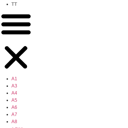
TT
A1
A3
A4
A5
A6
A7
A8