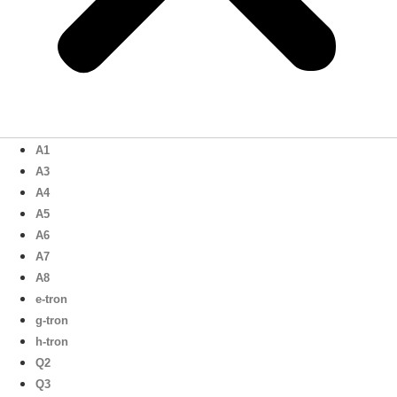
A1
A3
A4
A5
A6
A7
A8
e-tron
g-tron
h-tron
Q2
Q3