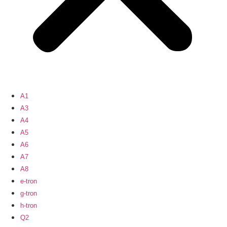
A1
A3
A4
A5
A6
A7
A8
e-tron
g-tron
h-tron
Q2