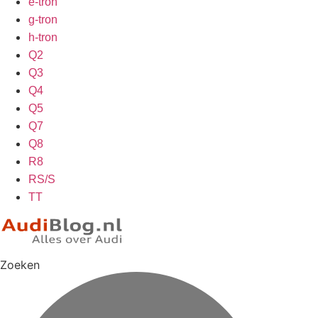
e-tron
g-tron
h-tron
Q2
Q3
Q4
Q5
Q7
Q8
R8
RS/S
TT
Zoeken