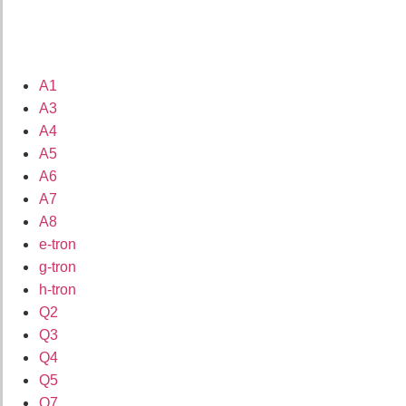
A1
A3
A4
A5
A6
A7
A8
e-tron
g-tron
h-tron
Q2
Q3
Q4
Q5
Q7