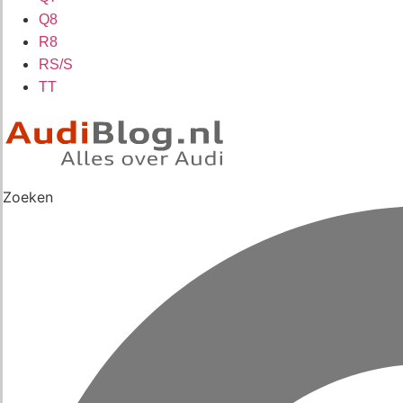
Q8
R8
RS/S
TT
Zoeken