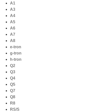
Ga
A1
naar
A3
de
A4
inhoud
A5
A6
A7
A8
e-tron
g-tron
h-tron
Q2
Q3
Q4
Q5
Q7
Q8
R8
RS/S