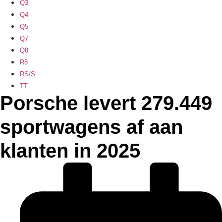
Q3
Q4
Q5
Q7
Q8
R8
RS/S
TT
Porsche levert 279.449
sportwagens af aan
klanten in 2025