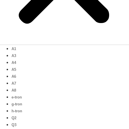
A1
A3
A4
A5
A6
A7
A8
e-tron
g-tron
h-tron
Q2
Q3