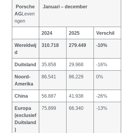
Porsche
Januari – december
AG
Leveri
ngen
2024
2025
Verschil
Wereldwij
310.718
279.449
-10%
d
Duitsland
35.858
29.968
-16%
Noord-
86.541
86.229
0%
Amerika
China
56.887
41.938
-26%
Europa
75.899
66.340
-13%
(exclusief
Duitsland
)