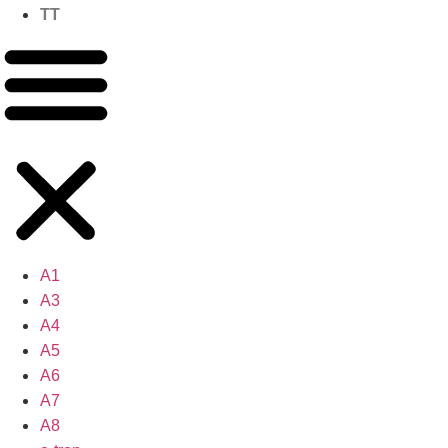
TT
A1
A3
A4
A5
A6
A7
A8