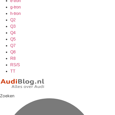
e-tron
g-tron
h-tron
Q2
Q3
Q4
Q5
Q7
Q8
R8
RS/S
TT
Zoeken