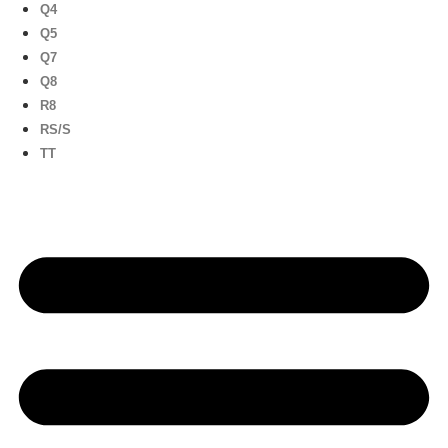
Q4
Q5
Q7
Q8
R8
RS/S
TT