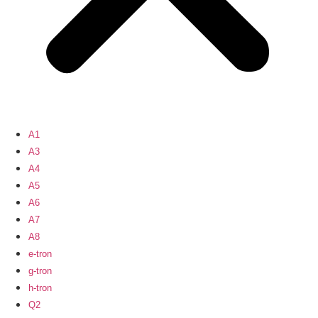
A1
A3
A4
A5
A6
A7
A8
e-tron
g-tron
h-tron
Q2