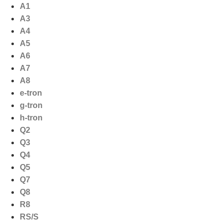
Ga
A1
naar
A3
de
A4
inhoud
A5
A6
A7
A8
e-tron
g-tron
h-tron
Q2
Q3
Q4
Q5
Q7
Q8
R8
RS/S