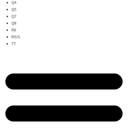
Q4
Q5
Q7
Q8
R8
RS/S
TT