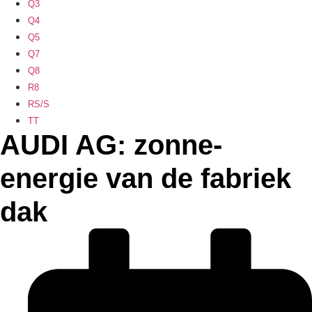
Q3
Q4
Q5
Q7
Q8
R8
RS/S
TT
AUDI AG: zonne-
energie van de fabriek
dak