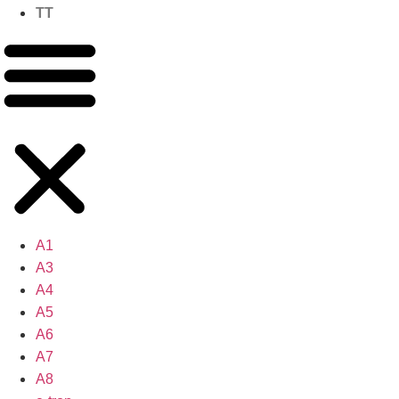
TT
A1
A3
A4
A5
A6
A7
A8