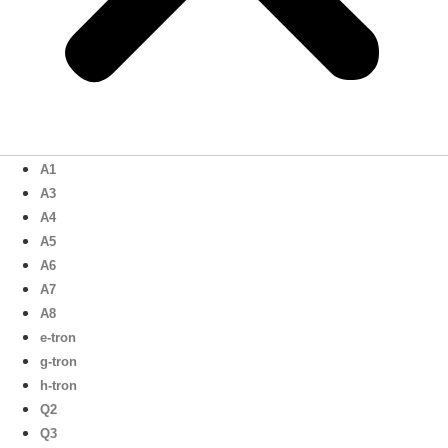
A1
A3
A4
A5
A6
A7
A8
e-tron
g-tron
h-tron
Q2
Q3