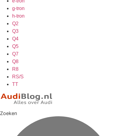
e-tron
g-tron
h-tron
Q2
Q3
Q4
Q5
Q7
Q8
R8
RS/S
TT
Zoeken