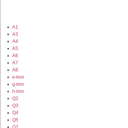
A1
A3
A4
A5
A6
A7
A8
e-tron
g-tron
h-tron
Q2
Q3
Q4
Q5
Q7