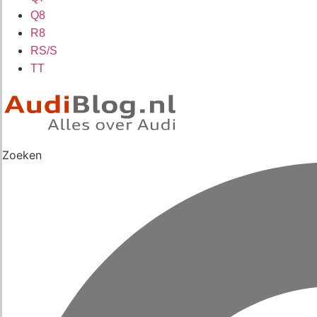
Q8
R8
RS/S
TT
Zoeken