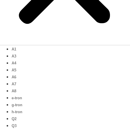
A1
A3
A4
A5
A6
A7
A8
e-tron
g-tron
h-tron
Q2
Q3