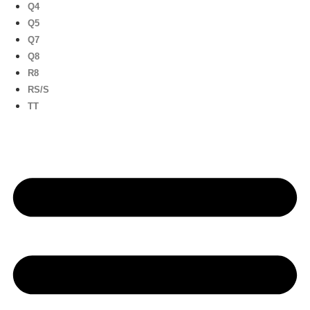
Q4
Q5
Q7
Q8
R8
RS/S
TT