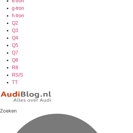
e-tron
g-tron
h-tron
Q2
Q3
Q4
Q5
Q7
Q8
R8
RS/S
TT
Zoeken