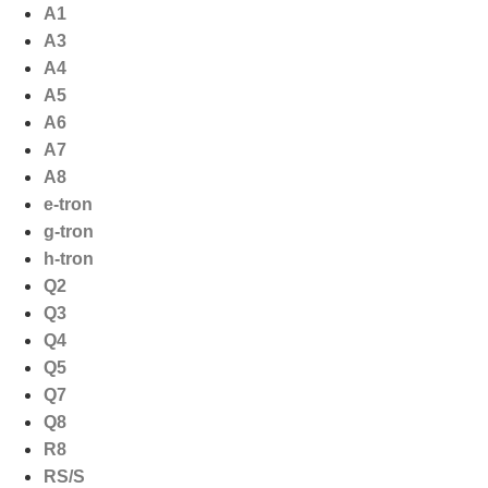
Ga
A1
naar
A3
de
A4
inhoud
A5
A6
A7
A8
e-tron
g-tron
h-tron
Q2
Q3
Q4
Q5
Q7
Q8
R8
RS/S