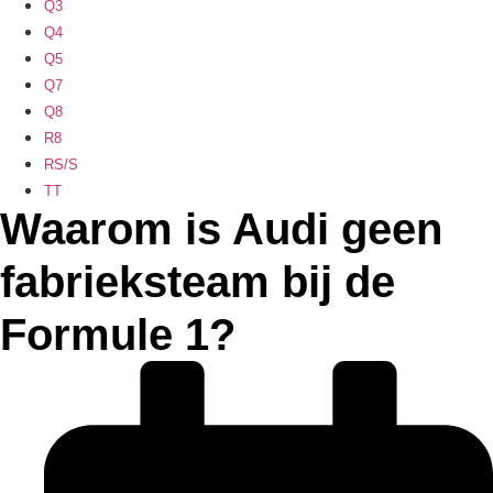
Q3
Q4
Q5
Q7
Q8
R8
RS/S
TT
Waarom is Audi geen
fabrieksteam bij de
Formule 1?