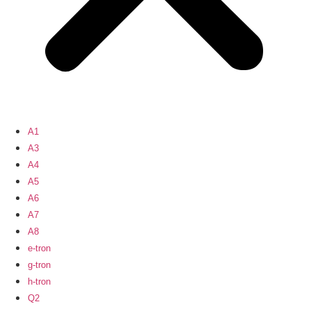
A1
A3
A4
A5
A6
A7
A8
e-tron
g-tron
h-tron
Q2