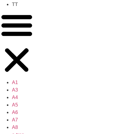
TT
A1
A3
A4
A5
A6
A7
A8