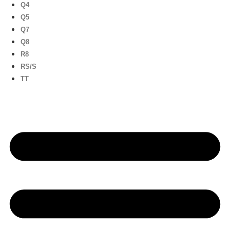
Q4
Q5
Q7
Q8
R8
RS/S
TT