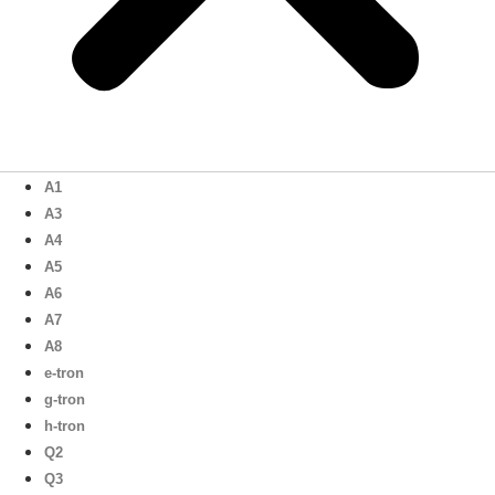
A1
A3
A4
A5
A6
A7
A8
e-tron
g-tron
h-tron
Q2
Q3