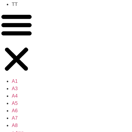
TT
A1
A3
A4
A5
A6
A7
A8