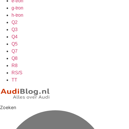
e-tron
g-tron
h-tron
Q2
Q3
Q4
Q5
Q7
Q8
R8
RS/S
TT
Zoeken