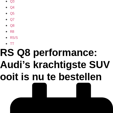
Q3
Q4
Q5
Q7
Q8
R8
RS/S
TT
RS Q8 performance:
Audi’s krachtigste SUV
ooit is nu te bestellen