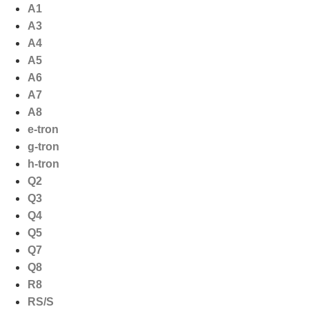
Ga
A1
naar
A3
de
A4
inhoud
A5
A6
A7
A8
e-tron
g-tron
h-tron
Q2
Q3
Q4
Q5
Q7
Q8
R8
RS/S