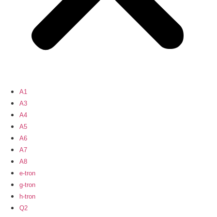
A1
A3
A4
A5
A6
A7
A8
e-tron
g-tron
h-tron
Q2