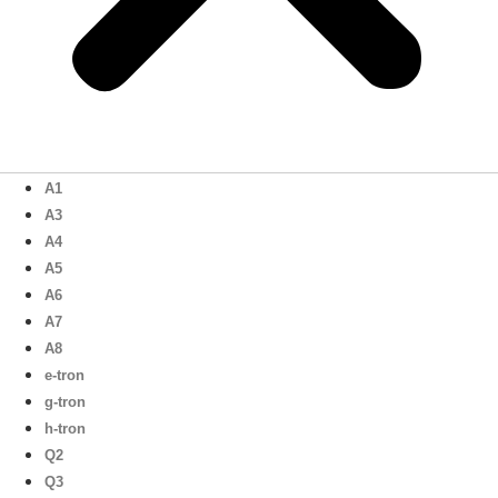
A1
A3
A4
A5
A6
A7
A8
e-tron
g-tron
h-tron
Q2
Q3