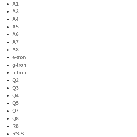
Ga
A1
naar
A3
de
A4
inhoud
A5
A6
A7
A8
e-tron
g-tron
h-tron
Q2
Q3
Q4
Q5
Q7
Q8
R8
RS/S