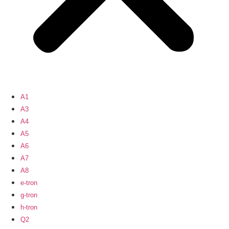
A1
A3
A4
A5
A6
A7
A8
e-tron
g-tron
h-tron
Q2