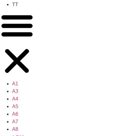
TT
A1
A3
A4
A5
A6
A7
A8