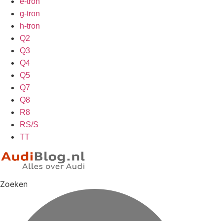
e-tron
g-tron
h-tron
Q2
Q3
Q4
Q5
Q7
Q8
R8
RS/S
TT
Zoeken