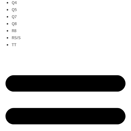
Q4
Q5
Q7
Q8
R8
RS/S
TT