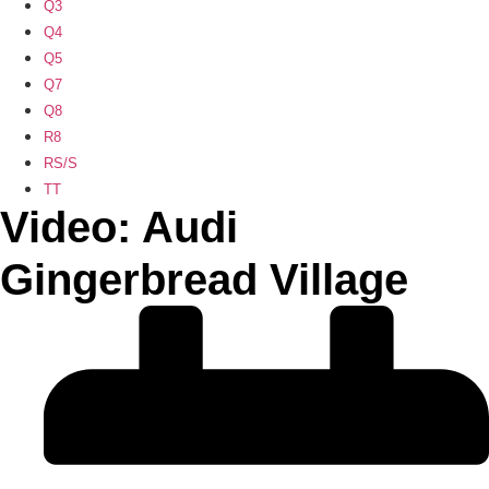
Q3
Q4
Q5
Q7
Q8
R8
RS/S
TT
Video: Audi
Gingerbread Village