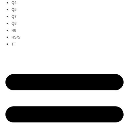
Q4
Q5
Q7
Q8
R8
RS/S
TT