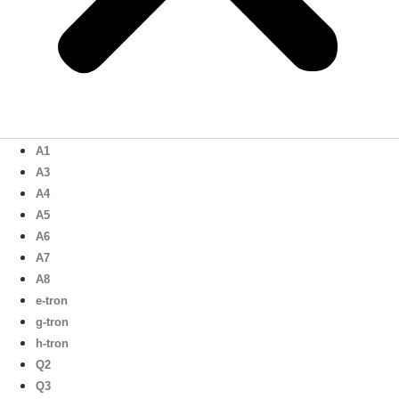
A1
A3
A4
A5
A6
A7
A8
e-tron
g-tron
h-tron
Q2
Q3