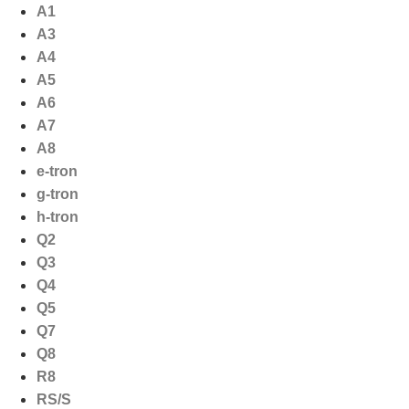
Ga
A1
naar
A3
de
A4
inhoud
A5
A6
A7
A8
e-tron
g-tron
h-tron
Q2
Q3
Q4
Q5
Q7
Q8
R8
RS/S