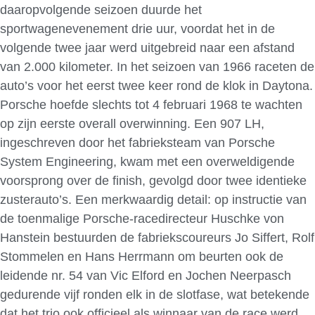
daaropvolgende seizoen duurde het
sportwagenevenement drie uur, voordat het in de
volgende twee jaar werd uitgebreid naar een afstand
van 2.000 kilometer. In het seizoen van 1966 raceten de
auto’s voor het eerst twee keer rond de klok in Daytona.
Porsche hoefde slechts tot 4 februari 1968 te wachten
op zijn eerste overall overwinning. Een 907 LH,
ingeschreven door het fabrieksteam van Porsche
System Engineering, kwam met een overweldigende
voorsprong over de finish, gevolgd door twee identieke
zusterauto’s. Een merkwaardig detail: op instructie van
de toenmalige Porsche-racedirecteur Huschke von
Hanstein bestuurden de fabriekscoureurs Jo Siffert, Rolf
Stommelen en Hans Herrmann om beurten ook de
leidende nr. 54 van Vic Elford en Jochen Neerpasch
gedurende vijf ronden elk in de slotfase, wat betekende
dat het trio ook officieel als winnaar van de race werd