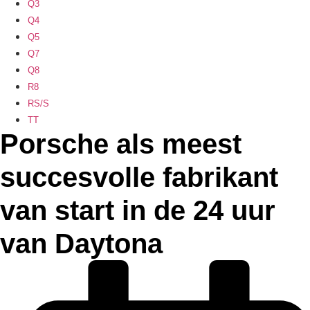
Q3
Q4
Q5
Q7
Q8
R8
RS/S
TT
Porsche als meest
succesvolle fabrikant
van start in de 24 uur
van Daytona