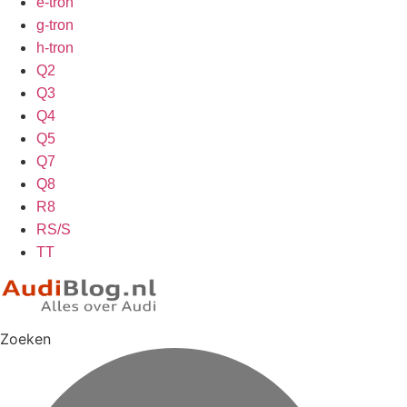
e-tron
g-tron
h-tron
Q2
Q3
Q4
Q5
Q7
Q8
R8
RS/S
TT
Zoeken