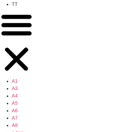
TT
A1
A3
A4
A5
A6
A7
A8