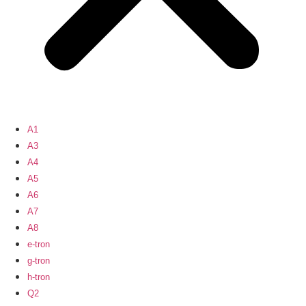
A1
A3
A4
A5
A6
A7
A8
e-tron
g-tron
h-tron
Q2