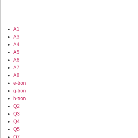
A1
A3
A4
A5
A6
A7
A8
e-tron
g-tron
h-tron
Q2
Q3
Q4
Q5
Q7