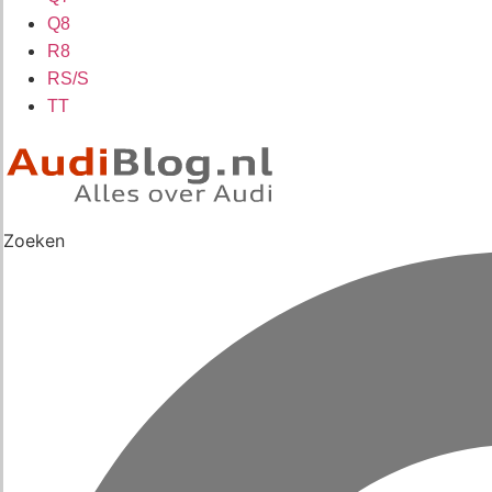
Q8
R8
RS/S
TT
Zoeken