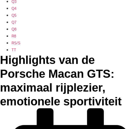
Q3
Q4
Q5
Q7
Q8
R8
RS/S
TT
Highlights van de
Porsche Macan GTS:
maximaal rijplezier,
emotionele sportiviteit