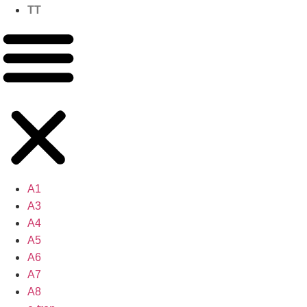
TT
A1
A3
A4
A5
A6
A7
A8