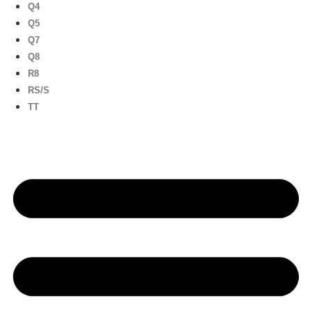
Q4
Q5
Q7
Q8
R8
RS/S
TT