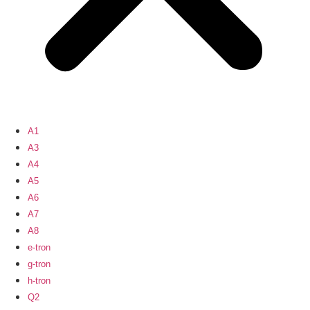
A1
A3
A4
A5
A6
A7
A8
e-tron
g-tron
h-tron
Q2