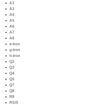
Ga
A1
naar
A3
de
A4
inhoud
A5
A6
A7
A8
e-tron
g-tron
h-tron
Q2
Q3
Q4
Q5
Q7
Q8
R8
RS/S