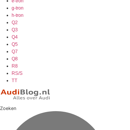
e-tron
g-tron
h-tron
Q2
Q3
Q4
Q5
Q7
Q8
R8
RS/S
TT
Zoeken