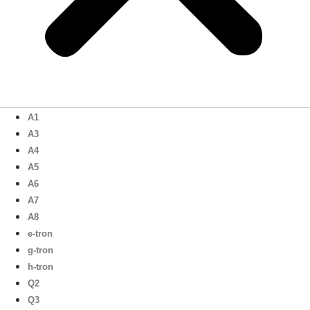
A1
A3
A4
A5
A6
A7
A8
e-tron
g-tron
h-tron
Q2
Q3