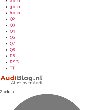
e-tron
g-tron
h-tron
Q2
Q3
Q4
Q5
Q7
Q8
R8
RS/S
TT
Zoeken