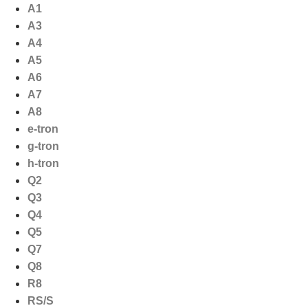
Ga
A1
naar
A3
de
A4
inhoud
A5
A6
A7
A8
e-tron
g-tron
h-tron
Q2
Q3
Q4
Q5
Q7
Q8
R8
RS/S