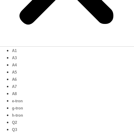
A1
A3
A4
A5
A6
A7
A8
e-tron
g-tron
h-tron
Q2
Q3