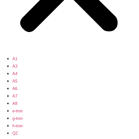
A1
A3
A4
A5
A6
A7
A8
e-tron
g-tron
h-tron
Q2