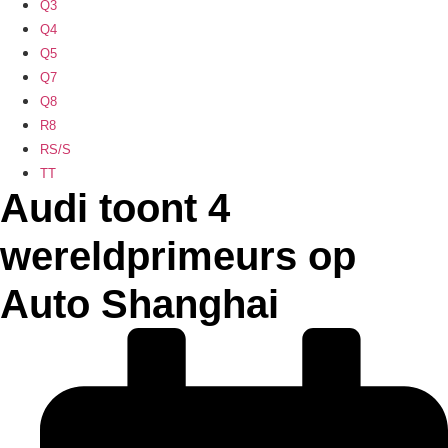
Q3
Q4
Q5
Q7
Q8
R8
RS/S
TT
Audi toont 4
wereldprimeurs op
Auto Shanghai