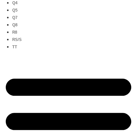
Q4
Q5
Q7
Q8
R8
RS/S
TT