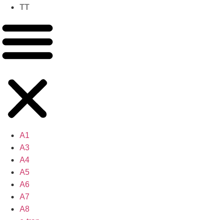
TT
A1
A3
A4
A5
A6
A7
A8