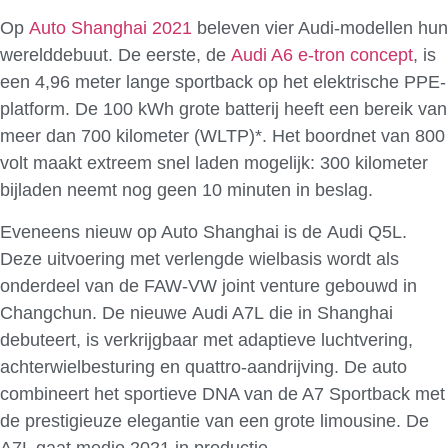
Op
Auto Shanghai 2021
beleven vier Audi-modellen hun
werelddebuut. De eerste, de
Audi A6 e-tron concept
, is
een 4,96 meter lange sportback op het elektrische PPE-
platform. De 100 kWh grote batterij heeft een bereik van
meer dan 700 kilometer (WLTP)*. Het boordnet van 800
volt maakt extreem snel laden mogelijk: 300 kilometer
bijladen neemt nog geen 10 minuten in beslag.
Eveneens nieuw op Auto Shanghai is de Audi Q5L.
Deze uitvoering met verlengde wielbasis wordt als
onderdeel van de FAW-VW joint venture gebouwd in
Changchun. De nieuwe Audi A7L die in Shanghai
debuteert, is verkrijgbaar met adaptieve luchtvering,
achterwielbesturing en quattro-aandrijving. De auto
combineert het sportieve DNA van de A7 Sportback met
de prestigieuze elegantie van een grote limousine. De
A7L gaat medio 2021 in productie.