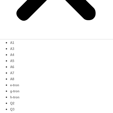
A1
A3
A4
A5
A6
A7
A8
e-tron
g-tron
h-tron
Q2
Q3