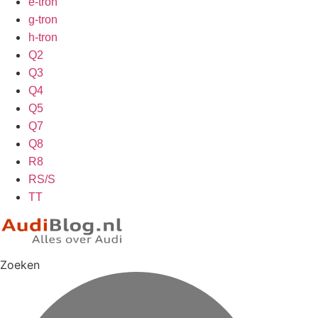
e-tron
g-tron
h-tron
Q2
Q3
Q4
Q5
Q7
Q8
R8
RS/S
TT
Zoeken