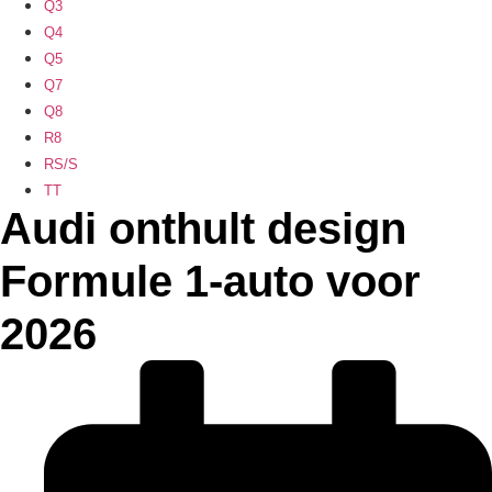
Q3
Q4
Q5
Q7
Q8
R8
RS/S
TT
Audi onthult design
Formule 1-auto voor
2026