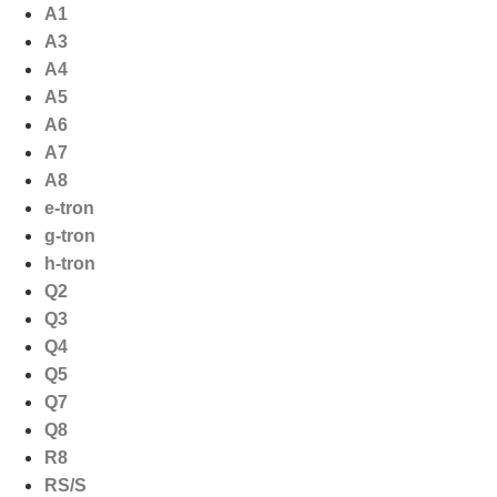
Ga
A1
naar
A3
de
A4
inhoud
A5
A6
A7
A8
e-tron
g-tron
h-tron
Q2
Q3
Q4
Q5
Q7
Q8
R8
RS/S