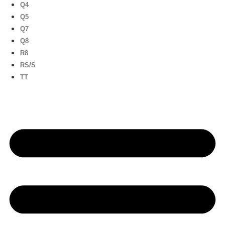
Q4
Q5
Q7
Q8
R8
RS/S
TT