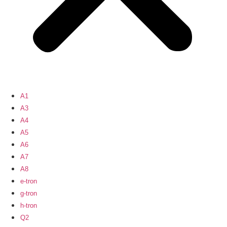
A1
A3
A4
A5
A6
A7
A8
e-tron
g-tron
h-tron
Q2