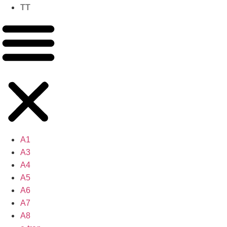
TT
A1
A3
A4
A5
A6
A7
A8