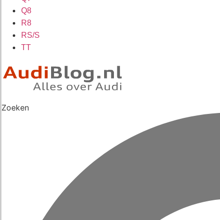
Q8
R8
RS/S
TT
Zoeken