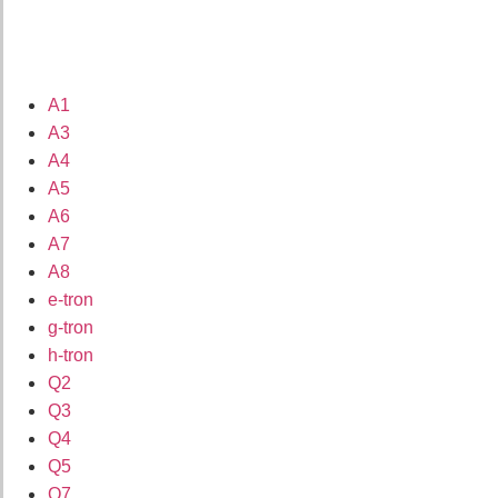
A1
A3
A4
A5
A6
A7
A8
e-tron
g-tron
h-tron
Q2
Q3
Q4
Q5
Q7